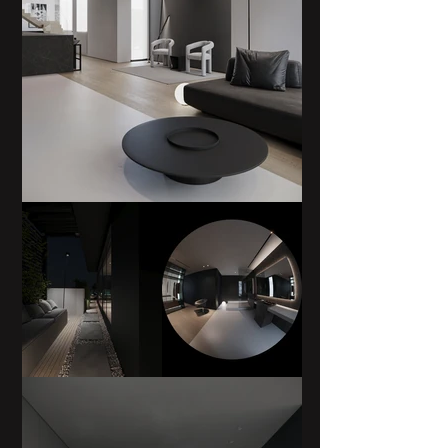
רוחק אותיות
+
-
0px
רוחק דברים
+
-
0px
עצור אנימציות
ניווט מקלדה
גופן קריא
הסתר תמונות
הדגש קישורים
הדגש כותרות
ALT
מדריך קריאה
טקסט חלופי