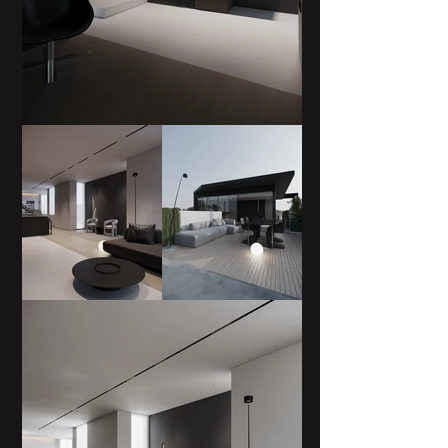
שחור-לבן
ניגודיות
שחור-צהוב
ספיה
היפוך צבעים
גדול גופן
+
-
100%
גדול גובה
+
-
100%